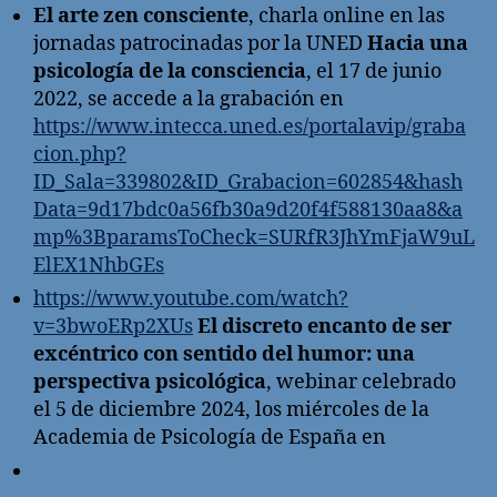
El arte zen consciente
, charla online en las
jornadas patrocinadas por la UNED
Hacia una
psicología de la consciencia
, el 17 de junio
2022, se accede a la grabación en
https://www.intecca.uned.es/portalavip/graba
cion.php?
ID_Sala=339802&ID_Grabacion=602854&hash
Data=9d17bdc0a56fb30a9d20f4f588130aa8&a
mp%3BparamsToCheck=SURfR3JhYmFjaW9uL
ElEX1NhbGEs
https://www.youtube.com/watch?
v=3bwoERp2XUs
El discreto encanto de ser
excéntrico con sentido del humor: una
perspectiva psicológica
, webinar celebrado
el 5 de diciembre 2024, los miércoles de la
Academia de Psicología de España en