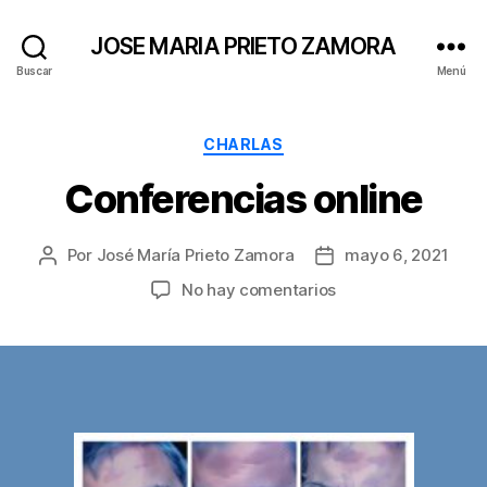
JOSE MARIA PRIETO ZAMORA
Buscar
Menú
Categorías
CHARLAS
Conferencias online
Por
José María Prieto Zamora
mayo 6, 2021
Autor
Fecha
de
de
en
No hay comentarios
la
la
Conferencias
entrada
entrada
online