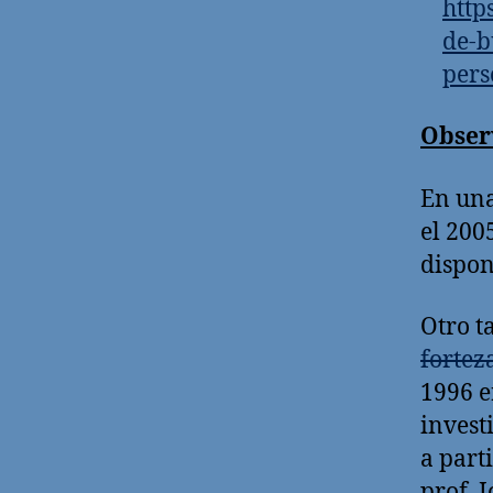
http
de-b
pers
Obser
En una
el 200
dispon
Otro t
fortez
1996 e
invest
a parti
prof. 