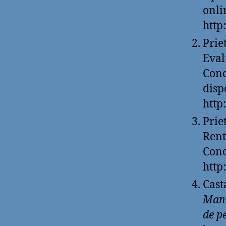
onli
http
Prie
Eval
Conc
disp
http
Prie
Rent
Conc
http
Cast
Manu
de p