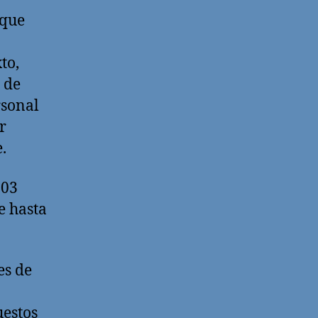
 que
to,
 de
rsonal
r
.
003
e hasta
es de
uestos