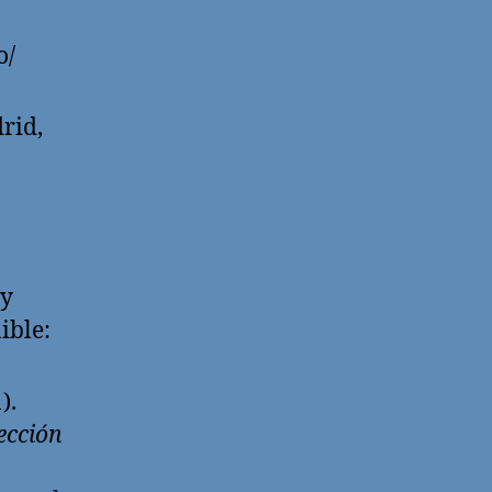
o/
rid,
 y
nible:
).
ección