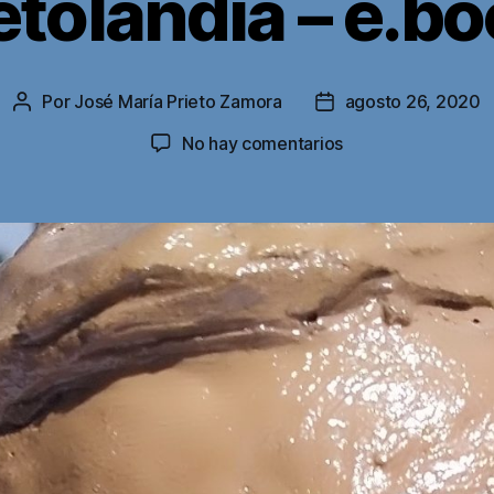
etolandia – e.b
Por
José María Prieto Zamora
agosto 26, 2020
Autor
Fecha
de
de
en
No hay comentarios
la
la
Prietolandia
entrada
entrada
–
e.books