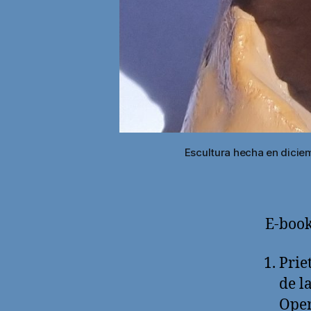
Escultura hecha en diciem
E-book
Prie
de l
Oper