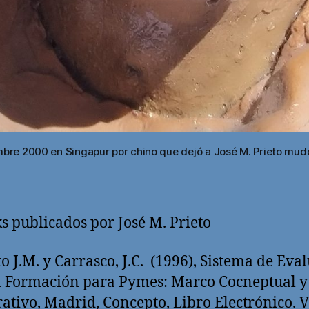
bre 2000 en Singapur por chino que dejó a José M. Prieto mudo
s publicados por José M. Prieto
to J.M. y Carrasco, J.C. (1996), Sistema de Eva
a Formación para Pymes: Marco Cocneptual y
ativo, Madrid, Concepto, Libro Electrónico. 