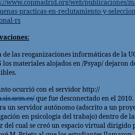
s://www.copmadrid.org/web/publicaciones/m
uenas-practicas-en-reclutamiento-y-seleccion
onal-rs
vaciones:
 de las reoganizaciones informáticas de la 
5 los materiales alojados en /Psyap/ dejaron d
ibles.
anto ocurrió con el servidor http://
a.sis.ucm.es/
que fue desconectado en el 2010.
ra un servidor autónomo (adscrito a un proy
igación en psicología del trabajo) dentro de 
r del cual se creó un espacio virtual dirigido 
José M. Prieto al que los estudiantes llamaron