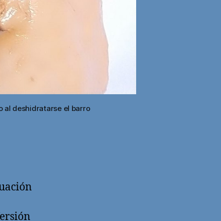
 al deshidratarse el barro
luación
Versión