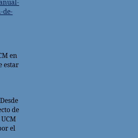
anual-
-de-
UCM en
e estar
 Desde
ecto de
la UCM
por el